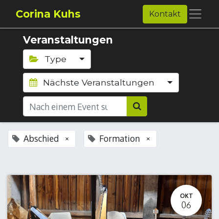
Corina Kuhs
Kontakt
Veranstaltungen
Type
Nächste Veranstaltungen
Abschied
Formation
×
×
OKT
06