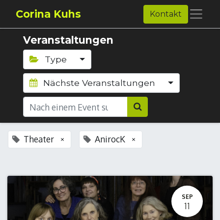
Corina Kuhs
Kontakt
Veranstaltungen
Type
Nächste Veranstaltungen
Theater
AnirocK
×
×
SEP
11