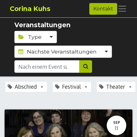
Corina Kuhs
Kontakt
Veranstaltungen
Type
Nächste Veranstaltungen
Abschied
Festival
Theater
×
×
×
SEP
11