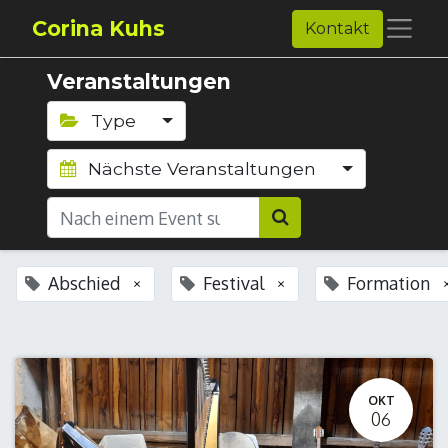
Corina Kuhs
Kontakt
Veranstaltungen
Type
Nächste Veranstaltungen
Abschied
Festival
Formation
×
×
OKT
06